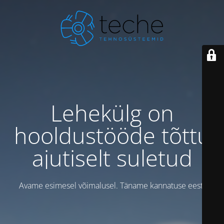
Lehekülg on
hooldustööde tõttu
ajutiselt suletud
Avame esimesel võimalusel. Täname kannatuse eest!